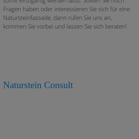
somit einzigartig werden lässt. Sollten Sie noch
Fragen haben oder interessieren Sie sich für eine
Natursteinfassade, dann rufen Sie uns an,
kommen Sie vorbei und lassen Sie sich beraten!
Naturstein Consult
Jens Gagelmann
Halberstädter Str. 10
38644 Goslar
Tel. +49 (0)5321-389 404
Fax +49 (0)5321-389 406